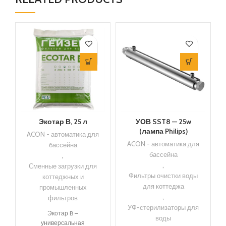
Экотар В, 25 л
УОВ SST8 — 25w
(лампа Philips)
ACON - автоматика для
ACON - автоматика для
бассейна
бассейна
,
,
Сменные загрузки для
Фильтры очистки воды
коттеджных и
для коттеджа
промышленных
,
фильтров
УФ-стерилизаторы для
Экотар B –
воды
универсальная