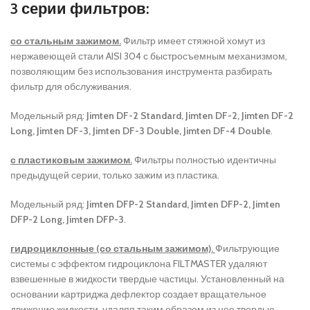
3 серии фильтров:
со стальным зажимом.
Фильтр имеет стяжной хомут из
нержавеющей стали AISI 304 с быстросъемным механизмом,
позволяющим без использования инструмента разбирать
фильтр для обслуживания.
Модельный ряд:
Jimten DF-2 Standard, Jimten DF-2, Jimten DF-2
Long, Jimten DF-3, Jimten DF-3 Double, Jimten DF-4 Double
.
с пластиковым зажимом.
Фильтры полностью идентичны
предыдущей серии, только зажим из пластика.
Модельный ряд:
Jimten DFP-2 Standard, Jimten DFP-2, Jimten
DFP-2 Long, Jimten DFP-3
.
гидроциклонные (со стальным зажимом).
Фильтрующие
системы с эффектом гидроциклона FILTMASTER удаляют
взвешенные в жидкости твердые частицы. Установленный на
основании картриджа дефлектор создает вращательное
движение жидкости, удаляя таким образом из нее твердые