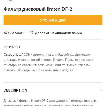
Фильтр дисковый Jimten DF-2
УТОЧНИТЬ ЦЕНУ
Сравнить
Добавить в список желаний
SKU:
32624
Categories:
ACON - автоматика для бассейна
,
Дисковые
фильтры механической очистки Jimten
,
Прямые дисковые
фильтры со стальным зажимом
,
Фильтры механической
очистки
,
Фильтры очистки воды для коттеджа
Консультации проводим инструктаж по
обслуживанию бассейна прямо в офисе
DESCRIPTION
Дисковый фильтр Jimten DF-2 для удаления из воды твердых
загрязнений, песка, окалины, ржавчины, тонкодисперсных