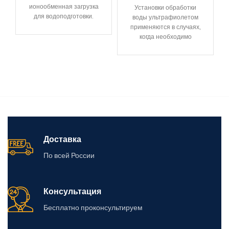
ионообменная загрузка
Установки обработки
для водоподготовки.
воды ультрафиолетом
Рекомендуется для
применяются в случаях,
очистки воды из
когда необходимо
артезианских скважин от
уничтожить или
растворенного железа
предотвратить
(до 15
размножение патогенной
микрофлоры –
дезинфицировать воду
от бактерий,
Доставка
По всей России
Консультация
Бесплатно проконсультируем