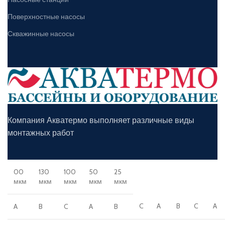
Поверхностные насосы
Скважинные насосы
Компания Акватермо выполняет различные виды
монтажных работ
00
130
100
50
25
мкм
мкм
мкм
мкм
мкм
C
A
B
C
A
A
B
C
A
B