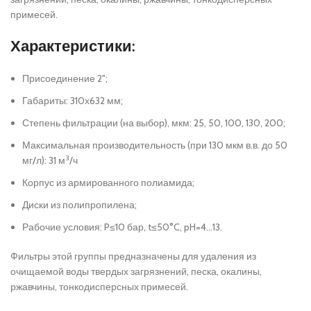
примесей.
Характеристики:
Присоединение 2";
Габариты: 310х632 мм;
Степень фильтрации (на выбор), мкм: 25, 50, 100, 130, 200;
Максимальная производительность (при 130 мкм в.в. до 50
3
мг/л): 31 м
/ч
Корпус из армированного полиамида;
Диски из полипропилена;
Рабочие условия: P≤10 бар, t≤50°C, pH=4…13.
Фильтры этой группы предназначены для удаления из
очищаемой воды твердых загрязнений, песка, окалины,
ржавчины, тонкодисперсных примесей.