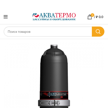
0
/
₽
0.0