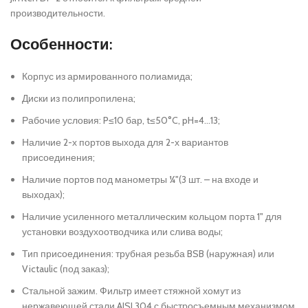
производительности.
Особенности:
Корпус из армированного полиамида;
Диски из полипропилена;
Рабочие условия: P≤10 бар, t≤50°C, pH=4…13;
Наличие 2-х портов выхода для 2-х вариантов
присоединения;
Наличие портов под манометры ¼"(3 шт. – на входе и
выходах);
Наличие усиленного металлическим кольцом порта 1" для
установки воздухоотводчика или слива воды;
Тип присоединения: трубная резьба BSB (наружная) или
Victaulic (под заказ);
Стальной зажим. Фильтр имеет стяжной хомут из
нержавеющей стали AISI 304 с быстросъемным механизмом,