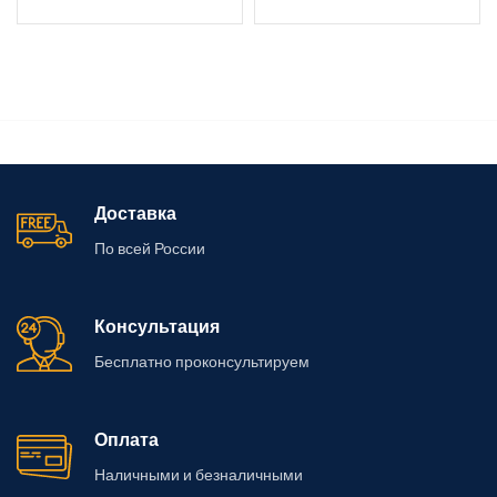
невероятный простор и
и четкости линий. Возможна
свободу движений во время
установка без заглубления:
плавания
POWER
Доставка
По всей России
Консультация
Бесплатно проконсультируем
Оплата
Наличными и безналичными